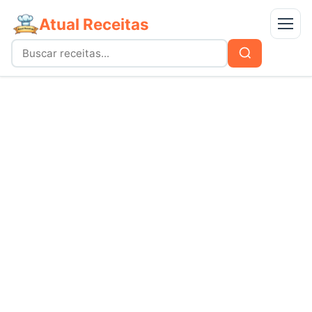
Atual Receitas
Menu
Buscar
Buscar
por:
Receitas
bolos
Doces
carnes
Mais