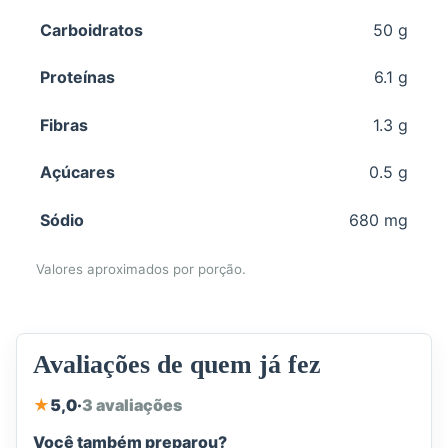
Carboidratos
50 g
Proteínas
6.1 g
Fibras
1.3 g
Açúcares
0.5 g
Sódio
680 mg
Valores aproximados por porção.
Avaliações de quem já fez
★
5,0
·
3 avaliações
Você também preparou?