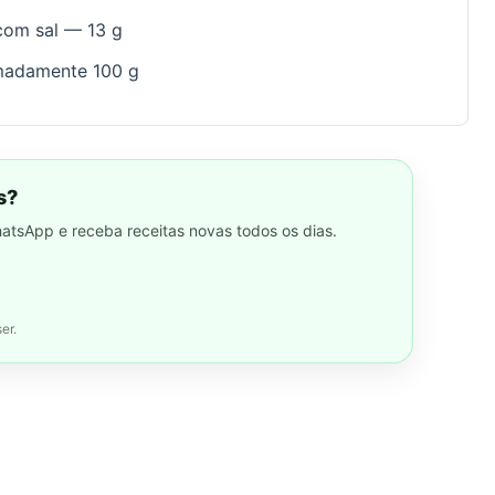
com sal — 13 g
imadamente 100 g
s?
hatsApp e receba receitas novas todos os dias.
er.