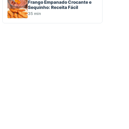
Frango Empanado Crocante e
Sequinho: Receita Fácil
35 min