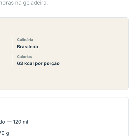
horas na geladeira.
Culinária
Brasileira
Calorias
63 kcal por porção
ndo — 120 ml
70 g