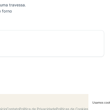
numa travessa.
e forno
Usamos cooki
nício
Contato
Política de Privacidade
Políticas de Cookies
Termos de U