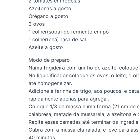
2 tomates em rodelas
Azeitonas a gosto
Orégano a gosto
3 ovos
1 colher(sopa) de fermento em pó
1 colher(chá) rasa de sal
Azeite a gosto
Modo de preparo
Numa frigideira com um fio de azeite, coloque 
No liquidificador coloque os ovos, o leite, o ó
até homogeneizar.
Adicione a farinha de trigo, aos poucos, e ba
rapidamente apenas para agregar.
Coloque 1/3 da massa numa forma (21 cm de di
calabresa, metade da mussarela, a azeitona e 
Repita essas camadas até terminar os ingredi
Cubra com a mussarela ralada, e leve para as
40 minutos.