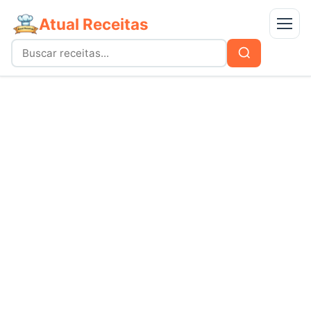
Atual Receitas
Menu
Buscar
Buscar
por:
Receitas
bolos
Doces
carnes
Mais