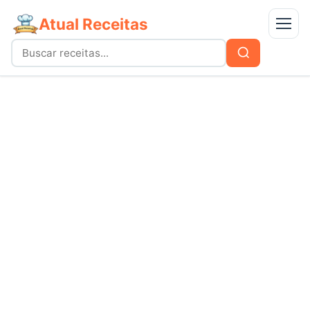
Atual Receitas
Menu
Buscar
Buscar
por:
Receitas
bolos
Doces
carnes
Mais