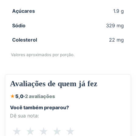
Açúcares
1.9 g
Sódio
329 mg
Colesterol
22 mg
Valores aproximados por porção.
Avaliações de quem já fez
★
5,0
·
2 avaliações
Você também preparou?
Dê sua nota:
Como
★
★
★
★
★
1
2
3
4
5
você