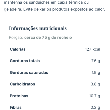
mantenha os sanduíches em caixa térmica ou
geladeira. Evite deixar os produtos expostos ao calor.
Informações nutricionais
Porção:
cerca de 75 g de recheio
Calorias
127 kcal
Gorduras totais
7.6 g
Gorduras saturadas
1.9 g
Carboidratos
3.8 g
Proteínas
10.7 g
Fibras
0.2 g