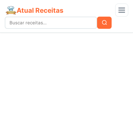
Atual Receitas
Menu
Buscar
Buscar
por:
Receitas
bolos
Doces
carnes
Mais