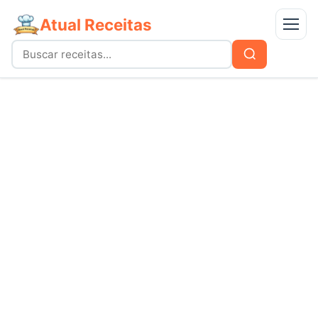
Atual Receitas
Menu
Buscar
Buscar
por:
Receitas
bolos
Doces
carnes
Mais