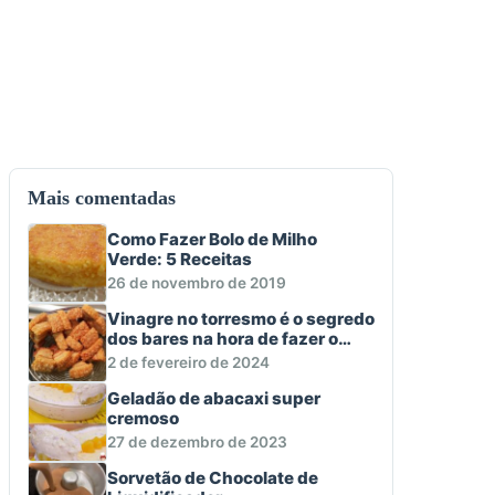
Mais comentadas
Como Fazer Bolo de Milho
Verde: 5 Receitas
26 de novembro de 2019
Vinagre no torresmo é o segredo
dos bares na hora de fazer o
aperitivo macio e crocante
2 de fevereiro de 2024
Geladão de abacaxi super
cremoso
27 de dezembro de 2023
Sorvetão de Chocolate de