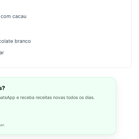
ã com cacau
colate branco
ar
s?
hatsApp e receba receitas novas todos os dias.
er.