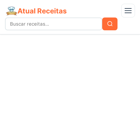
Atual Receitas
Menu
Buscar
Buscar
por:
Receitas
bolos
Doces
carnes
Mais