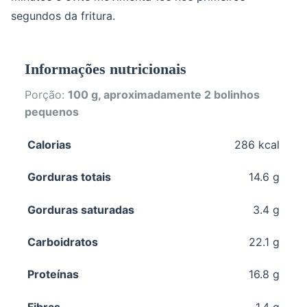
segundos da fritura.
Informações nutricionais
Porção:
100 g, aproximadamente 2 bolinhos
pequenos
Calorias
286 kcal
Gorduras totais
14.6 g
Gorduras saturadas
3.4 g
Carboidratos
22.1 g
Proteínas
16.8 g
Fibras
1.4 g