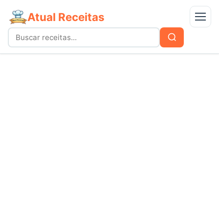
Atual Receitas
Menu
Buscar
Buscar
por:
Receitas
bolos
Doces
carnes
Mais