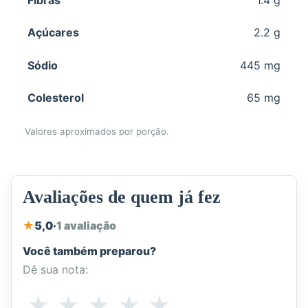
Açúcares
2.2 g
Sódio
445 mg
Colesterol
65 mg
Valores aproximados por porção.
Avaliações de quem já fez
★
5,0
·
1 avaliação
Você também preparou?
Dê sua nota:
Como
★
★
★
★
★