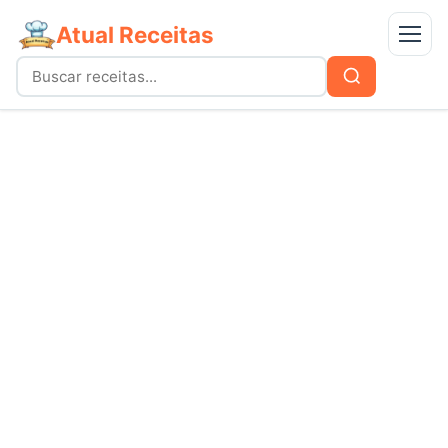
Atual Receitas
Menu
Buscar
Buscar
por:
Receitas
bolos
Doces
carnes
Mais