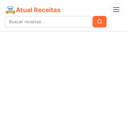
Atual Receitas
Menu
Buscar
Buscar
por:
Receitas
bolos
Doces
carnes
Mais