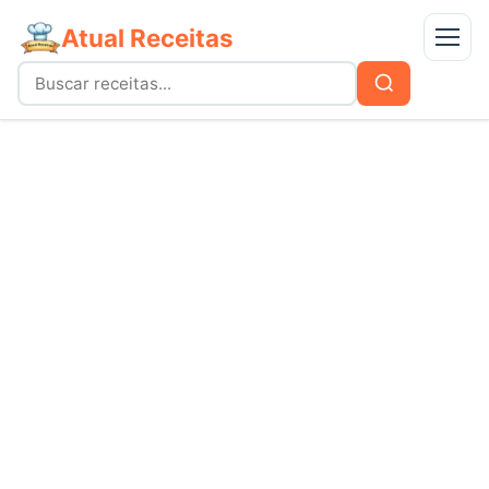
Atual Receitas
Menu
Buscar
Buscar
por:
Receitas
bolos
Doces
carnes
Mais