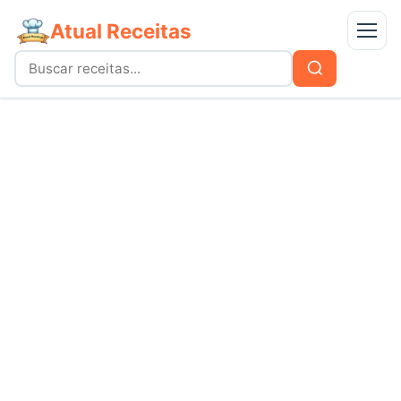
Atual Receitas
Menu
Buscar
Buscar
por:
Receitas
bolos
Doces
carnes
Mais