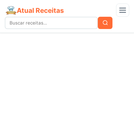
Atual Receitas
Menu
Buscar
Buscar
por:
Receitas
bolos
Doces
carnes
Mais