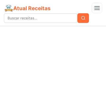
Atual Receitas
Menu
Buscar
Buscar
por:
Receitas
bolos
Doces
carnes
Mais