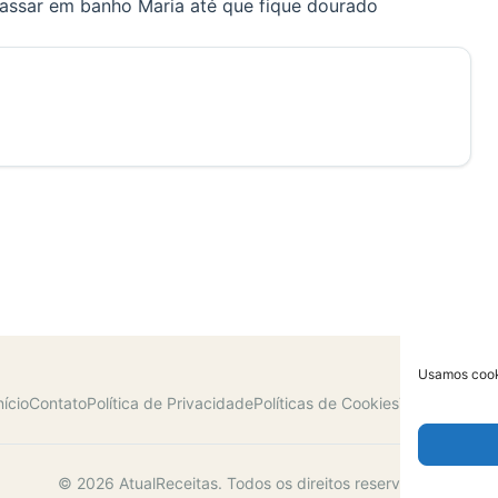
assar em banho Maria até que fique dourado
Usamos cooki
nício
Contato
Política de Privacidade
Políticas de Cookies
Termos de U
© 2026 AtualReceitas. Todos os direitos reservados.