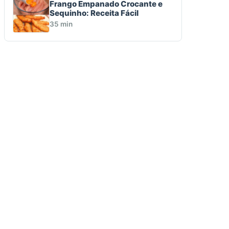
Frango Empanado Crocante e
Sequinho: Receita Fácil
35 min