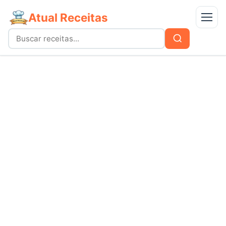
Atual Receitas
Menu
Buscar
Buscar
por:
Receitas
bolos
Doces
carnes
Mais