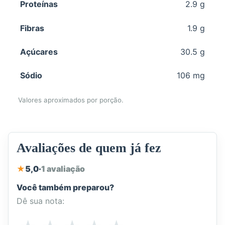
Proteínas
2.9 g
Fibras
1.9 g
Açúcares
30.5 g
Sódio
106 mg
Valores aproximados por porção.
Avaliações de quem já fez
★
5,0
·
1 avaliação
Você também preparou?
Dê sua nota:
Como