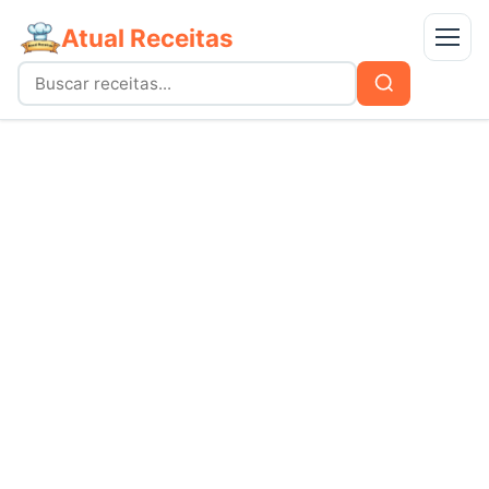
Atual Receitas
Menu
Buscar
Buscar
por:
Receitas
bolos
Doces
carnes
Mais